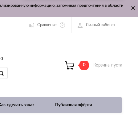
онализированную информацию, запоминая предпочтения в области
.
Сравнение
Личный кабинет
0
00
0
Корзина
пуста
Как сделать заказ
Публичная офёрта