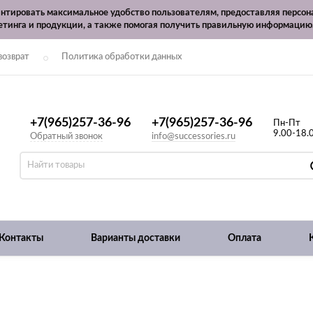
рантировать максимальное удобство пользователям, предоставляя перс
етинга и продукции, а также помогая получить правильную информацию
возврат
Политика обработки данных
+7(965)257-36-96
+7(965)257-36-96
Пн-Пт
9.00-18.
Обратный звонок
info@successories.ru
Контакты
Варианты доставки
Оплата