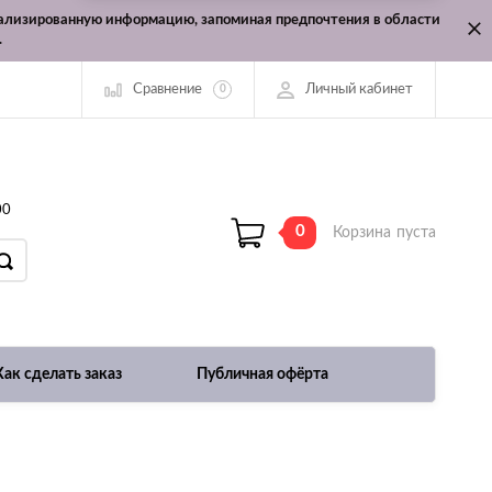
онализированную информацию, запоминая предпочтения в области
.
Сравнение
Личный кабинет
0
00
0
Корзина
пуста
Как сделать заказ
Публичная офёрта