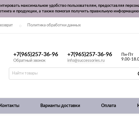
рантировать максимальное удобство пользователям, предоставляя перс
етинга и продукции, а также помогая получить правильную информацию
возврат
Политика обработки данных
+7(965)257-36-96
+7(965)257-36-96
Пн-Пт
9.00-18.
Обратный звонок
info@successories.ru
Контакты
Варианты доставки
Оплата