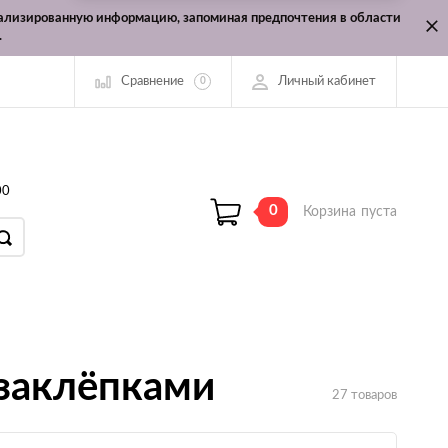
онализированную информацию, запоминая предпочтения в области
.
Сравнение
Личный кабинет
0
00
0
Корзина
пуста
 заклёпками
27 товаров