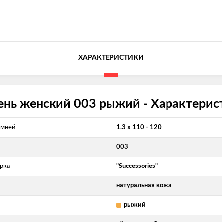
ХАРАКТЕРИСТИКИ
ень женский 003 рыжий - Характерис
емней
1.3 x 110 - 120
003
арка
"Successories"
натуральная кожа
рыжий