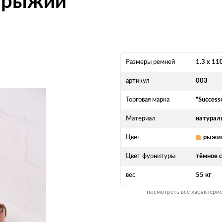
3 рыжий
Размеры ремней
1.3 x 11
артикул
003
Торговая марка
"Success
Материал
натурал
Цвет
рыжи
Цвет фурнитуры
тёмное 
вес
55 кг
посмотреть все характери