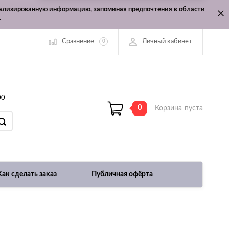
онализированную информацию, запоминая предпочтения в области
.
Сравнение
Личный кабинет
0
00
0
Корзина
пуста
Как сделать заказ
Публичная офёрта